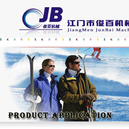
网站首页
关于俊百
产品展示